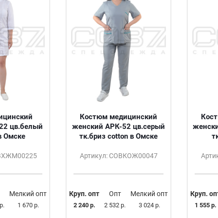
ицинский
Костюм медицинский
Кос
22 цв.белый
женский АРК-52 цв.серый
женски
в Омске
тк.бриз cotton в Омске
т
ОВХЖМ00225
Артикул: СОВКОЖ00047
Арти
Мелкий опт
Круп. опт
Опт
Мелкий опт
Круп. оп
р.
1 670 р.
2 240 р.
2 532 р.
3 024 р.
1 555 р.