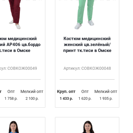
тюм медицинский
Костюм медицинский
ий АР406 цв.бордо
женский цв.зелёный/
к.тиси в Омске
принт тк.тиси в Омске
кул: СОВКОЖ00049
Артикул: СОВКОЖ00048
т
Опт
Мелкий опт
Круп. опт
Опт
Мелкий опт
1 758 р.
2 100 р.
1 433 р.
1 620 р.
1 935 р.