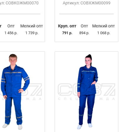
ул: СОВКОЖМ00070
Артикул: СОВХЖМ00099
т
Опт
Мелкий опт
Круп. опт
Опт
Мелкий опт
1 456 р.
1 739 р.
791 р.
894 р.
1 068 р.