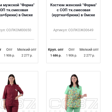
м мужской "Форма"
Костюм женский "Форма"
СОП тк.смесовая
с СОП тк.смесовая
ка+брюки) в Омске
(куртка+брюки) в Омске
кул: СОЛКОМ00650
Артикул: СОЛКОЖ00649
т
Опт
Мелкий опт
Круп. опт
Опт
Мелкий опт
1 906 р.
2 277 р.
1 686 р.
1 906 р.
2 277 р.