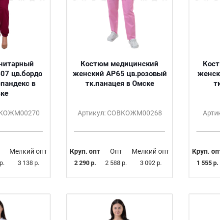
нитарный
Костюм медицинский
Кос
07 цв.бордо
женский АР65 цв.розовый
женск
спандекс в
тк.панацея в Омске
т
ке
ВКОЖМ00270
Артикул: СОВКОЖМ00268
Арти
Мелкий опт
Круп. опт
Опт
Мелкий опт
Круп. оп
р.
3 138 р.
2 290 р.
2 588 р.
3 092 р.
1 555 р.