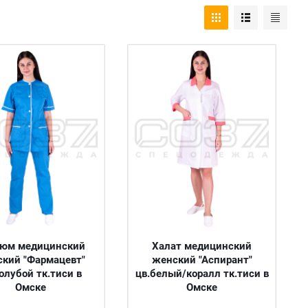
тюм медицинский
Халат медицинский
кий "Фармацевт"
женский "Аспирант"
голубой тк.тиси в
цв.белый/коралл тк.тиси в
Омске
Омске