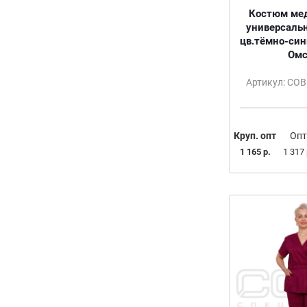
50/170-176
Костюм ме
50/182-188
универсаль
52
цв.тёмно-син
Омс
52-54
52-54/158-164
Артикул: СО
52-54/170-176
52-54/182-188
52/170-176
Круп. опт
Опт
52/182-188
1 165 р.
1 317 
54
54/170-176
54/182-188
56
56-58
56-58/158-164
56-58/170-176
56-58/182-188
56/170-176
56/182-188