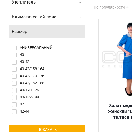
Утеплитель
По популярности
Климатический пояс
Размер
УНИВЕРСАЛЬНЫЙ
40
40-42
40-42/158-164
40-42/170-176
40-42/182-188
40/170-176
40/182-188
42
Халат мед
женский "Е
42-44
тк.тиси 
42/158-164
42/170-176