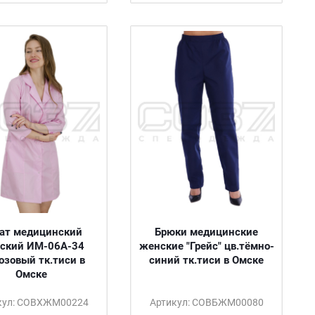
ат медицинский
Брюки медицинские
ский ИМ-06А-34
женские "Грейс" цв.тёмно-
озовый тк.тиси в
синий тк.тиси в Омске
Омске
кул: СОВХЖМ00224
Артикул: СОВБЖМ00080