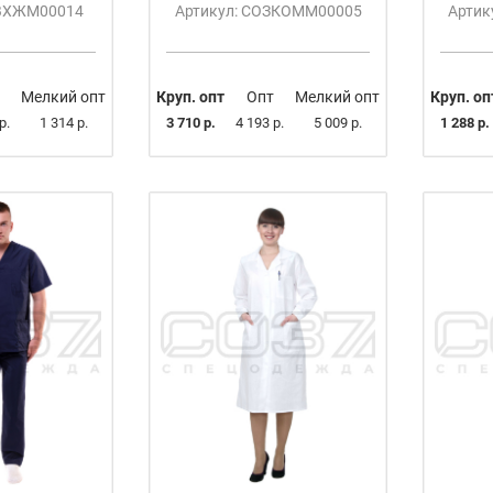
ОВХЖМ00014
Артикул: СОЗКОММ00005
Артик
Мелкий опт
Круп. опт
Опт
Мелкий опт
Круп. оп
р.
1 314 р.
3 710 р.
4 193 р.
5 009 р.
1 288 р.