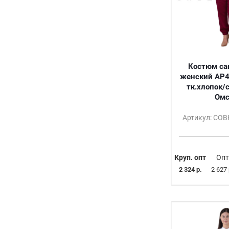
58
58/170-176
58/182-188
60
60-62
Костюм са
60-62/158-164
женский АР4
60-62/170-176
тк.хлопок/
60-62/182-188
Омс
60/182-188
Артикул: СО
62
64
64-66
64-66/158-164
Круп. опт
Опт
64-66/170-176
2 324 р.
2 627 
66
68
68-70
68-70/158-164