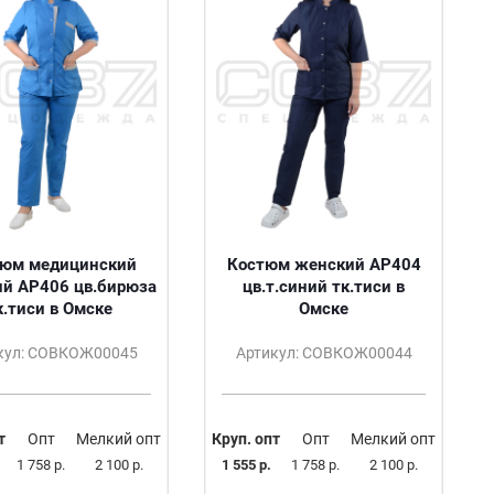
тюм медицинский
Костюм женский АР404
й АР406 цв.бирюза
цв.т.синий тк.тиси в
к.тиси в Омске
Омске
кул: СОВКОЖ00045
Артикул: СОВКОЖ00044
т
Опт
Мелкий опт
Круп. опт
Опт
Мелкий опт
1 758 р.
2 100 р.
1 555 р.
1 758 р.
2 100 р.