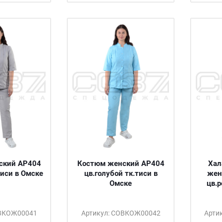
ский АР404
Костюм женский АР404
Хал
тиси в Омске
цв.голубой тк.тиси в
жен
Омске
цв.р
ОВКОЖ00041
Артикул: СОВКОЖ00042
Арти