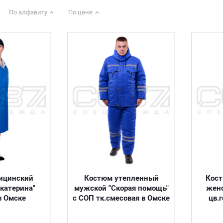
По алфавиту
По цене
ицинский
Костюм утепленный
Кос
катерина"
мужской "Скорая помощь"
женс
в Омске
с СОП тк.смесовая в Омске
цв.