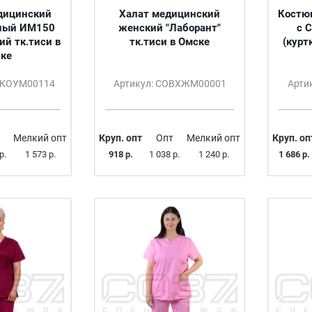
дицинский
Халат медицинский
Костю
ный ИМ150
женский "Лаборант"
с 
ий тк.тиси в
тк.тиси в Омске
(курт
ке
ВКОУМ00114
Артикул: СОВХЖМ00001
Арти
Мелкий опт
Круп. опт
Опт
Мелкий опт
Круп. оп
р.
1 573 р.
918 р.
1 038 р.
1 240 р.
1 686 р.