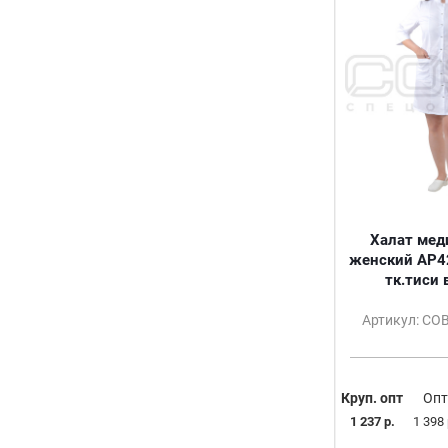
68-70/170-176
48/158-164
44/182-188
50-52
54-56
40/158-164
44/158-164
46/158-164
50/158-164
52/158-164
Халат мед
54/158-164
женский АР4
70
тк.тиси 
38-40
58-60
Артикул: С
62-64
66-68
Круп. опт
Опт
1 237 р.
1 398 