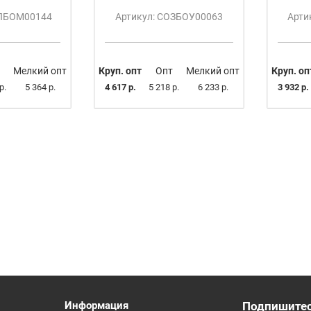
ОЛБОМ00144
Артикул: СОЗБОУ00063
Арти
Мелкий опт
Круп. опт
Опт
Мелкий опт
Круп. оп
р.
5 364 р.
4 617 р.
5 218 р.
6 233 р.
3 932 р.
Информация
Подпишитес