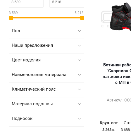
3 589
5 218
Пол
Наши предложения
Цвет изделия
Ботинки раб
"Скорпион 
Наименование материала
нат.кожа иск
с МП в
Климатический пояс
Артикул: С
Материал подошвы
Подносок
Круп. опт
Опт
3 263 р.
3 688 