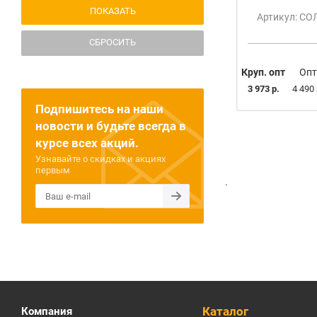
47
Артикул: С
В АССОРТИМЕНТЕ
СБРОСИТЬ
Круп. опт
Опт
3 973 р.
4 490 
Подпишитесь на наши
новости и будьте всегда в
курсе всех акций.
Узнавайте о скидках и акциях
первым
.
Каталог
Компания