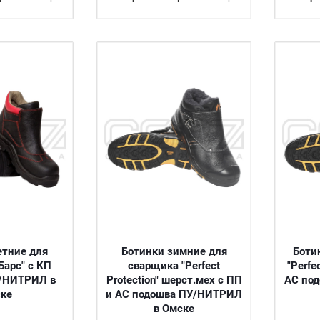
етние для
Ботинки зимние для
Боти
Барс" с КП
сварщика "Perfect
"Perfe
/НИТРИЛ в
Protection" шерст.мех с ПП
АС по
ке
и АС подошва ПУ/НИТРИЛ
в Омске