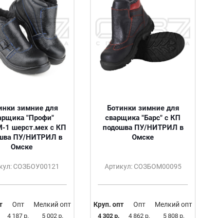
инки зимние для
Ботинки зимние для
арщика "Профи"
сварщика "Барс" с КП
-1 шерст.мех с КП
подошва ПУ/НИТРИЛ в
шва ПУ/НИТРИЛ в
Омске
Омске
кул: СОЗБОУ00121
Артикул: СОЗБОМ00095
т
Опт
Мелкий опт
Круп. опт
Опт
Мелкий опт
4 187 р.
5 002 р.
4 302 р.
4 862 р.
5 808 р.