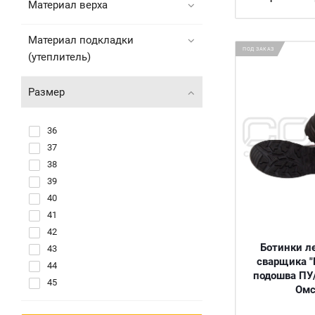
Материал верха
Материал подкладки
ПОД ЗАКАЗ
(утеплитель)
Размер
36
37
38
39
40
41
42
Ботинки л
43
сварщика "
44
подошва ПУ
45
Омс
46