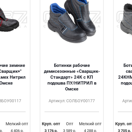
очие зимние
Ботинки рабочие
Бот
Сварщик+"
демисезонные «Сварщик-
св
.мех Нитрил
Стандарт» 24К с КП
24КНМ
 Омске
подошва ПУ/НИТРИЛ в
подо
Омске
ОЗБОУ00117
Артикул: СОЛБОУ00177
Арти
Мелкий опт
Круп. опт
Опт
Мелкий опт
Круп. оп
р.
4 406 р.
3 176 р.
3 589 р.
4 288 р.
3 705 р.