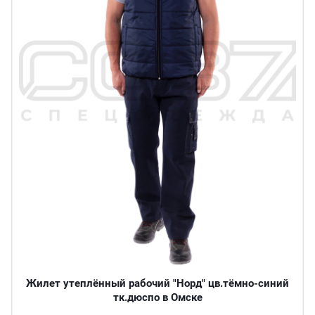
Жилет утеплённый рабочий "Норд" цв.тёмно-синий
тк.дюспо в Омске