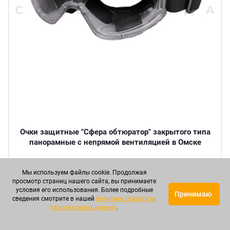
Очки защитные "Сфера обтюратор" закрытого типа
панорамные с непрямой вентиляцией в Омске
Артикул: СОВОЧ00047
Мы используем файлы cookie. Продолжая
просмотр страниц нашего сайта, вы принимаете
условия его использования. Более подробные
Принимаю
сведения смотрите в нашей
политике обработки
Круп. опт
Опт
Мелкий опт
персональных данных
.
580 р.
656 р.
783 р.