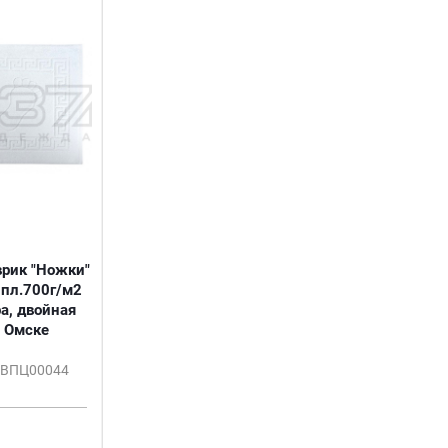
рик "Ножки"
пл.700г/м2
а, двойная
в Омске
ОВПЦ00044